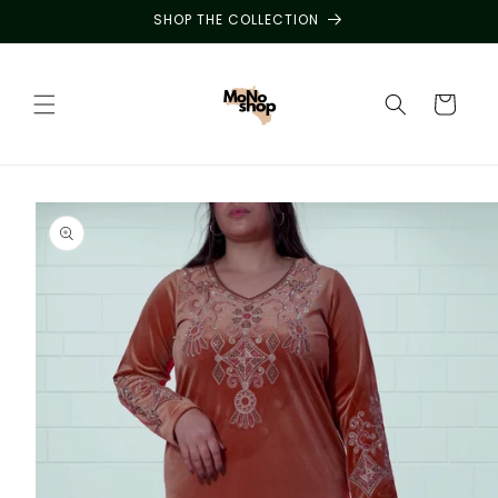
Skip to
SHOP THE COLLECTION
content
Cart
Skip to
product
information