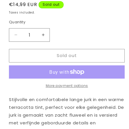
Regular
€14,99 EUR
Sold out
price
Taxes included.
Quantity
Quantity
Decrease
Increase
quantity
quantity
for
for
Sold out
Peach
Peach
mixed
mixed
garment
garment
More payment options
Stijlvolle en comfortabele lange jurk in een warme
terracotta tint, perfect voor elke gelegenheid. De
jurk is gemaakt van zacht fluweel en is versierd
met verfijnde geborduurde details en