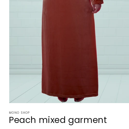
Open
media
MONO SHOP
1
Peach mixed garment
in
modal