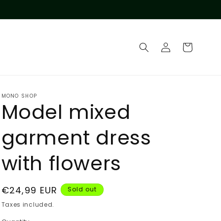
Log
Cart
in
MONO SHOP
Model mixed
garment dress
with flowers
Regular
€24,99 EUR
Sold out
price
Taxes included.