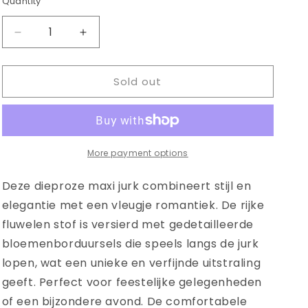
Quantity
Quantity
Decrease
Increase
quantity
quantity
for
for
Sold out
Model
Model
mixed
mixed
garment
garment
dress
dress
with
with
flowers
flowers
More payment options
Deze dieproze maxi jurk combineert stijl en
elegantie met een vleugje romantiek. De rijke
fluwelen stof is versierd met gedetailleerde
bloemenborduursels die speels langs de jurk
lopen, wat een unieke en verfijnde uitstraling
geeft. Perfect voor feestelijke gelegenheden
of een bijzondere avond. De comfortabele