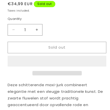
Regular
€34,99 EUR
Sold out
price
Taxes included.
Quantity
Quantity
Decrease
Increase
quantity
quantity
for
for
Sold out
Embroided
Embroided
full
full
garment
garment
Deze schitterende maxi-jurk combineert
elegantie met een vleugje traditionele kunst. De
zwarte fluwelen stof wordt prachtig
geaccentueerd door opvallende rode en