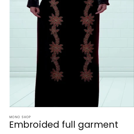
Open
media
MONO SHOP
1
Embroided full garment
in
modal