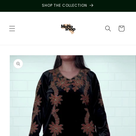
Skip to
SHOP THE COLLECTION
content
Cart
Skip to
product
information